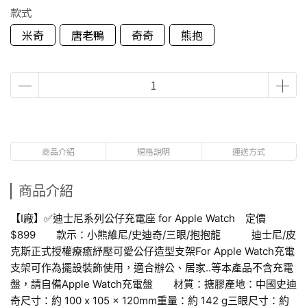
款式
米奇
唐老鴨
奇奇
熊抱
商品介紹
規格說明
運送方式
商品介紹
【I廠】✅迪士尼系列公仔充電座 for Apple Watch 定價
$899 款示：小熊維尼/史迪奇/三眼/抱抱龍 迪士尼/皮
克斯正式授權療癒紓壓可愛公仔造型支架For Apple Watch充電
支架可作為擺設裝飾使用，適合辦公、居家..等本產品不含充電
盤，請自備Apple Watch充電盤 材質：搪膠產地：中國史迪
奇尺寸：約 100 x 105 x 120mm重量：約 142 g三眼尺寸：約