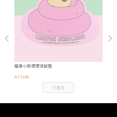
花
蠟筆小新便便滑鼠墊
【
背
NT$168
NT
已售完