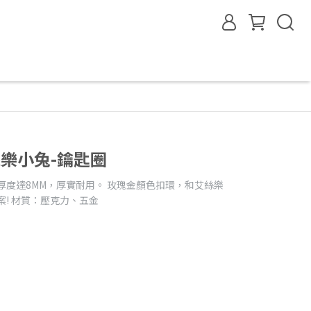
y艾絲樂小兔-鑰匙圈
厚度達8MM，厚實耐用。 玫瑰金顏色扣環，和艾絲樂
案! 材質：壓克力、五金