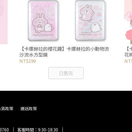
【卡娜赫拉的櫻花趣】卡娜赫拉的小動物流
【
沙流水方型鏡
花
NT$199
NT
已售完
換貨政策
運送政策
3760
客服時間：9:30-18:30