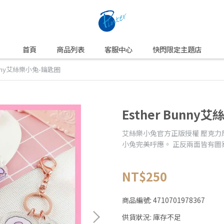
首頁
商品列表
客服中心
快閃限定主題店
Bunny艾絲樂小兔-鑰匙圈
Esther Bunn
艾絲樂小兔官方正版授權 壓克力
小兔完美呼應。 正反兩面皆有圖
NT$250
商品編號:
4710701978367
供貨狀況:
庫存不足