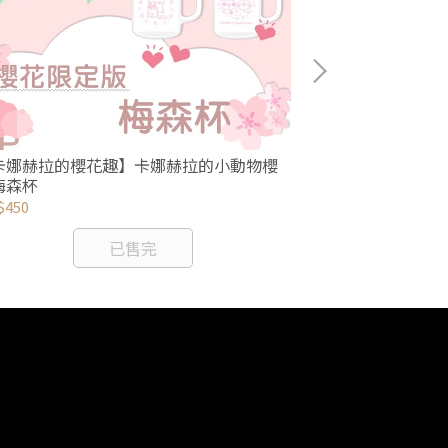
【卡娜赫拉的櫻
卡娜赫拉的櫻花趣】卡娜赫拉的小動物櫻
花野餐墊
梅森杯
NT$390
$450
已售完