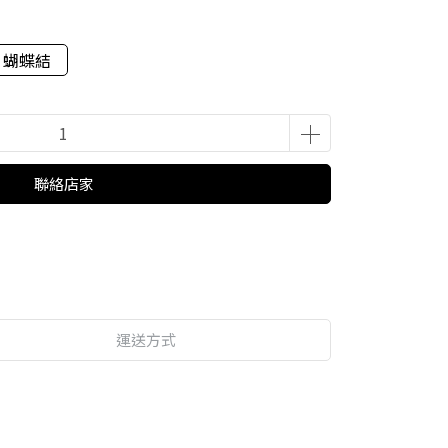
蝴蝶結
聯絡店家
運送方式