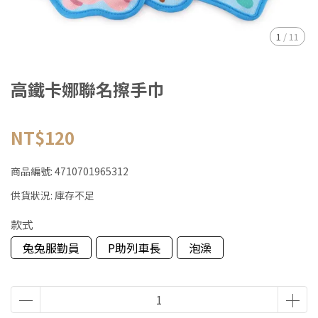
1
/
11
高鐵卡娜聯名擦手巾
NT$120
商品編號:
4710701965312
供貨狀況:
庫存不足
款式
兔兔服勤員
P助列車長
泡澡