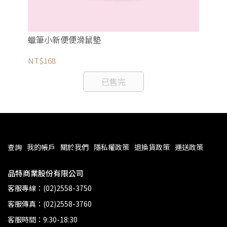
花化
蠟筆小新便便滑鼠墊
《
愛
NT$168
NT
已售完
查詢
我的帳戶
關於我們
隱私權政策
退換貨政策
運送政策
品特商業股份有限公司
客服專線：(02)2558-3750
客服傳真：(02)2558-3760
客服時間：9:30-18:30