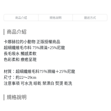
商品介紹
規格說明
運送方式
商品介紹
卡娜赫拉的小動物 正版授權商品
超細纖維毛巾料 75%滌淪+25%尼龍
長毛吸水 觸感柔軟
色彩柔和 療癒呈現
材質：超細纖維毛料75％滌綸＋25％尼龍
尺寸：約22～29cm
注意事項 可水洗 晾乾 禁漂白 熨燙 乾洗
規格說明