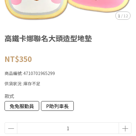
1
/
12
高鐵卡娜聯名大頭造型地墊
NT$350
商品編號:
4710701965299
供貨狀況:
庫存不足
款式
兔兔服勤員
P助列車長