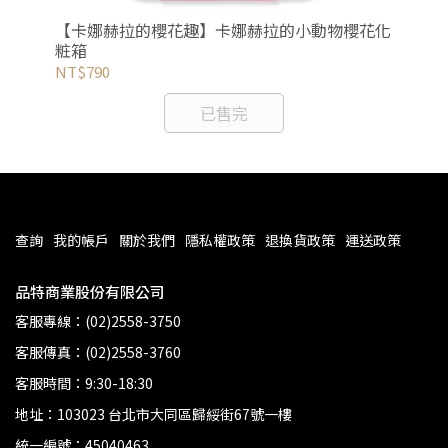
沙流
【卡娜赫拉的櫻花趣】卡娜赫拉的小動物櫻花化
【
粧箱
型
NT$790
NT
已售完
查詢
我的帳戶
關於我們
隱私權政策
退換貨政策
運送政策
品特商業股份有限公司
客服專線：(02)2558-3750
客服傳真：(02)2558-3760
客服時間：9:30-18:30
地址：103023 台北市大同區歸綏街67號一樓
統一編號：45040463