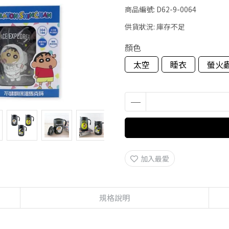
商品編號:
D62-9-0064
供貨狀況:
庫存不足
顏色
太空
睡衣
螢火
加入最愛
規格說明