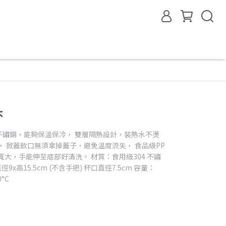
杯
4不鏽鋼，能夠保溫保冷， 雙層隔熱設計，裝熱水不燙
， 掀蓋飲口無須拿掉蓋子，避免溫度流失， 食品級PP
寬大，手能伸至底部好清洗。 材質：食用級304 不鏽
徑9x高15.5cm (不含手把) 杯口直徑7.5cm 容量：
0°C