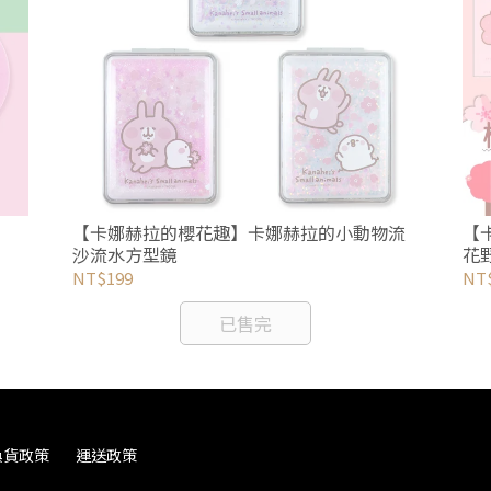
【卡娜赫拉的櫻花趣】卡娜赫拉的小動物流
【
沙流水方型鏡
花
NT$199
NT
已售完
換貨政策
運送政策