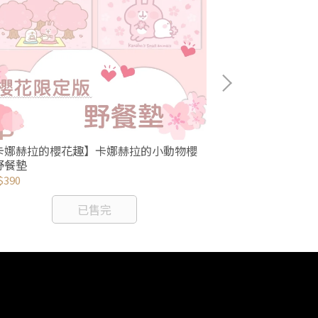
卡娜赫拉的櫻花趣】卡娜赫拉的小動物櫻
【卡娜赫拉的櫻
野餐墊
花硅藻土方型杯
$390
NT$199
已售完