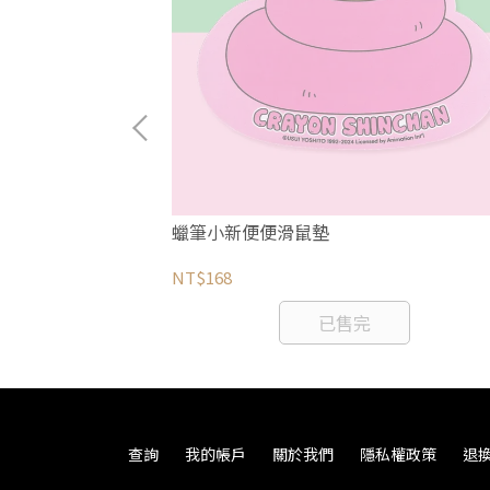
赫拉的小動物櫻
蠟筆小新便便滑鼠墊
NT$168
已售完
查詢
我的帳戶
關於我們
隱私權政策
退