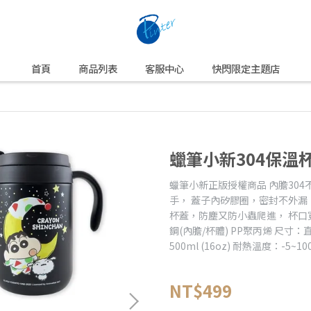
首頁
商品列表
客服中心
快閃限定主題店
蠟筆小新304保溫
蠟筆小新正版授權商品 內膽30
手， 蓋子內矽膠圈，密封不外漏
杯蓋，防塵又防小蟲爬進， 杯口
鋼(內膽/杯體) PP聚丙烯 尺寸：直
500ml (16oz) 耐熱溫度：-5~10
NT$499