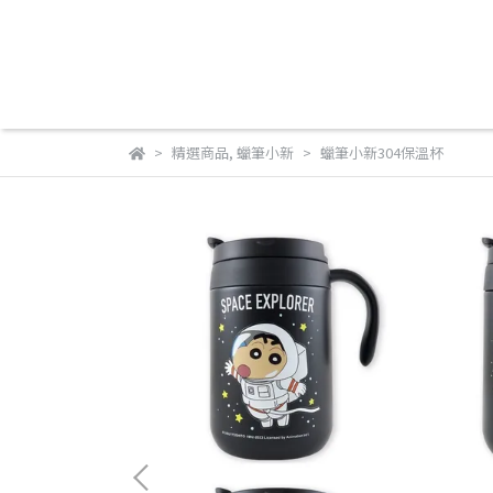
精選商品
,
蠟筆小新
蠟筆小新304保溫杯