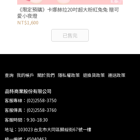
生口
【
《限定預購》卡娜赫拉20吋超大粉紅兔兔 贈可
藻
愛小夜燈
NT
NT$1,600
已售完
查詢
我的帳戶
關於我們
隱私權政策
退換貨政策
運送政策
品特商業股份有限公司
客服專線：(02)2558-3750
客服傳真：(02)2558-3760
客服時間：9:30-18:30
地址：103023 台北市大同區歸綏街67號一樓
統一編號：45040463