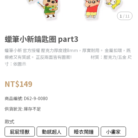
1
/
11
蠟筆小新鑰匙圈 part3
蠟筆小新 官方授權 壓克力厚度達8mm，厚實耐用。 金屬扣環，既
療癒又有質感。 正反兩面皆有圖案! 材質：壓克力/五金 尺
寸：依圖示
NT$149
商品編號:
D62-9-0080
供貨狀況:
庫存不足
款式
屁屁怪獸
動感超人
睡衣鬧鐘
小畫家