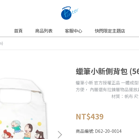
首頁
商品列表
客服中心
快閃限定主題店
m)
蠟筆小新側背包 (56x
蠟筆小新 官方授權正品 一體成
方便， 內層還有拉鍊層物品擺放
材質：帆布 尺寸：56x4
NT$439
商品編號:
D62-20-0014