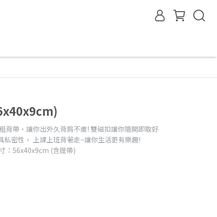
40x9cm)
型粗背帶，讓你出外久背肩不痠! 雙磁扣讓你隨開即取好
具私密性， 上課上班背著走~讓你生活更有樂趣!
0x9cm (含提帶)