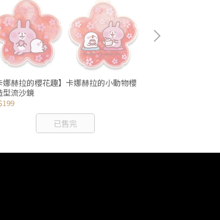
卡娜赫拉的櫻花趣】卡娜赫拉的小動物櫻
【卡娜赫拉的櫻花
造型流沙鏡
$199
NT$270
已售完