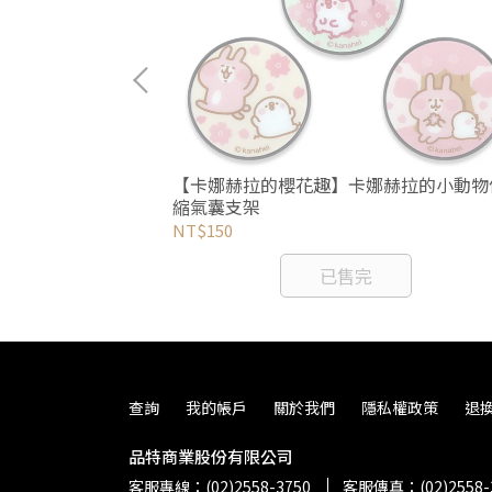
明信片(4入/包)
【卡娜赫拉的櫻花趣】卡娜赫拉的小動物
縮氣囊支架
NT$150
已售完
查詢
我的帳戶
關於我們
隱私權政策
退
品特商業股份有限公司
客服專線：(02)2558-3750
客服傳真：(02)2558-