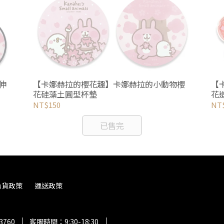
伸
【卡娜赫拉的櫻花趣】卡娜赫拉的小動物櫻
【
花硅藻土圓型杯墊
花
NT$150
NT
已售完
換貨政策
運送政策
3760
客服時間：9:30-18:30