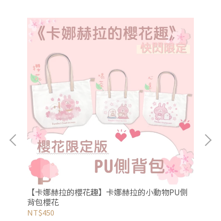
【卡娜赫拉的櫻花趣】卡娜赫拉的小動物PU側
【
花梅
背包櫻花
型
NT$450
NT