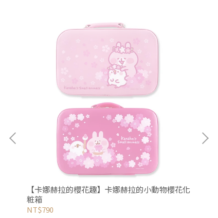
花圓
【卡娜赫拉的櫻花趣】卡娜赫拉的小動物櫻花化
【
粧箱
水
NT$790
NT