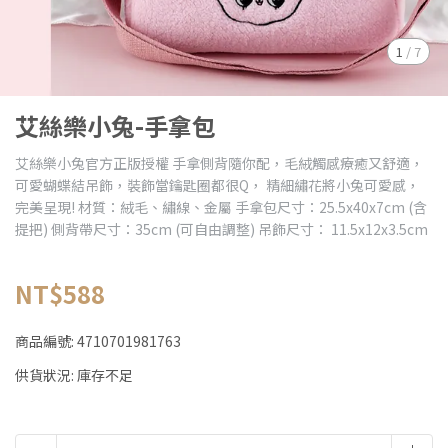
1
/
7
艾絲樂小兔-手拿包
艾絲樂小兔官方正版授權 手拿側背隨你配，毛絨觸感療癒又舒適，
可愛蝴蝶結吊飾，裝飾當鑰匙圈都很Q， 精細繡花將小兔可愛感，
完美呈現! 材質：絨毛、繡線、金屬 手拿包尺寸：25.5x40x7cm (含
提把) 側背帶尺寸：35cm (可自由調整) 吊飾尺寸： 11.5x12x3.5cm
NT$588
商品編號:
4710701981763
供貨狀況:
庫存不足