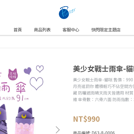
首頁
商品列表
客服中心
快閃限定主題店
美少女戰士雨傘-貓
美少女戰士雨傘-貓咪 售價：99
月亮逞罰你 體積輕巧不佔空間方
藏 防曬遮雨晴天雨天皆適用 材質
維 傘骨數：六骨六面 防雨指數：3
NT$990
商品編號:
D63-8-0006