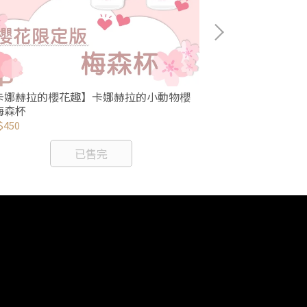
【卡娜赫拉的櫻花
卡娜赫拉的櫻花趣】卡娜赫拉的小動物櫻
梅森杯
NT$270
$450
已售完