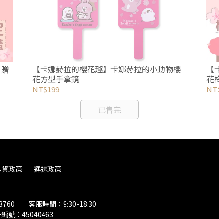
【卡娜赫拉的櫻花趣】卡娜赫拉的小動物櫻
【
 贈
花方型手拿鏡
花
NT$199
NT
已售完
換貨政策
運送政策
3760
客服時間：9:30-18:30
編號：45040463