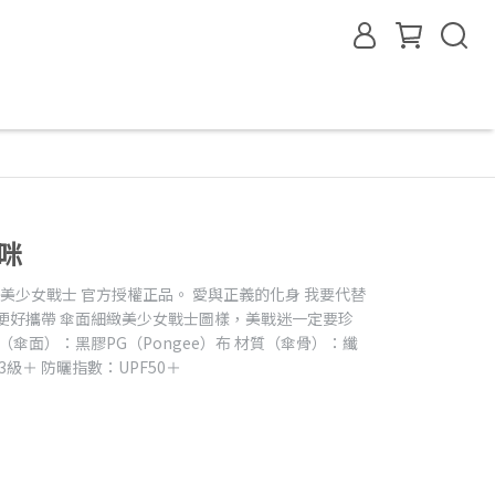
咪
0 美少女戰士 官方授權正品。 愛與正義的化身 我要代替
便好攜帶 傘面細緻美少女戰士圖樣，美戰迷一定要珍
（傘面）：黑膠PG（Pongee）布 材質（傘骨）：纖
級＋ 防曬指數：UPF50＋