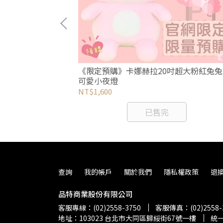
明信片(4入/包)
《限定預購》卡娜赫拉20吋超大粉紅兔兔
可愛小夜燈
NT$1,600
已售完
查詢
我的帳戶
關於我們
隱私權政策
退
品特商業股份有限公司
客服專線：(02)2558-3750
客服傳真：(02)2558-
地址：103023 台北市大同區歸綏街67號一樓
統一