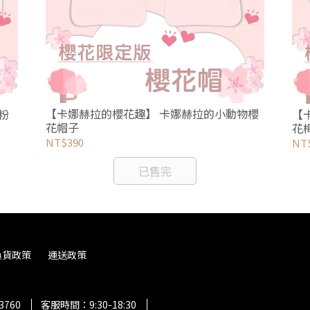
【卡娜赫拉的櫻花趣】 卡娜赫拉的小動物櫻
粉
【
花帽子
花
NT$390
NT
已售完
換貨政策
運送政策
3760
客服時間：9:30-18:30