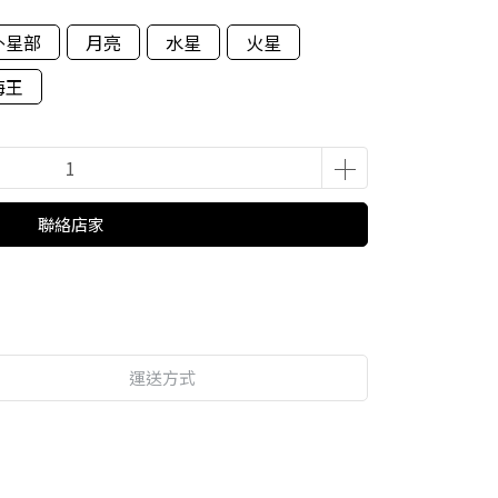
外星部
月亮
水星
火星
海王
聯絡店家
運送方式