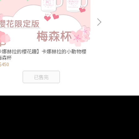
【卡娜赫拉的櫻
卡娜赫拉的櫻花趣】卡娜赫拉的小動物櫻
縮氣囊支架
梅森杯
NT$150
$450
已售完