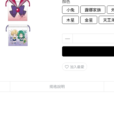
顏色
小兔
露娜家族
木星
金星
天王
加入最愛
規格說明