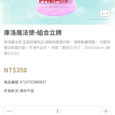
1
/
6
庫洛魔法使-組合立牌
庫洛魔法使 正版授權商品 細緻的圖面印刷，還原動畫原圖， 切面完
整切割與打磨，平滑不刮手。 材質：壓克力 尺寸：10x6.5x6cm (厚
度0.2cm)
NT$350
商品編號:
4710701980827
供貨狀況:
庫存不足