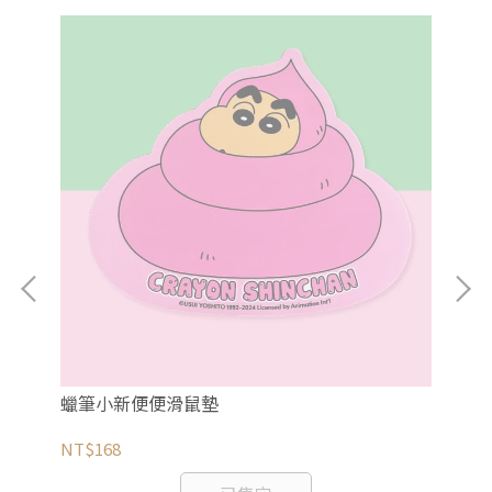
花
蠟筆小新便便滑鼠墊
《
愛
NT$168
NT