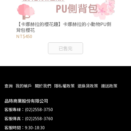
【卡娜赫拉的櫻花趣】卡娜赫拉的小動物PU側
【
花梅
背包櫻花
粧
NT$450
NT
已售完
查詢
我的帳戶
關於我們
隱私權政策
退換貨政策
運送政策
品特商業股份有限公司
客服專線：(02)2558-3750
客服傳真：(02)2558-3760
客服時間：9:30-18:30