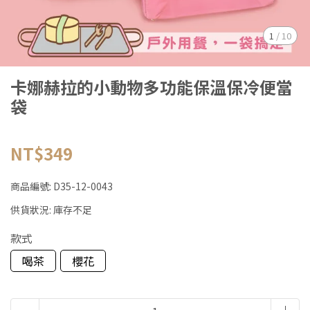
1
/
10
卡娜赫拉的小動物多功能保溫保冷便當
袋
NT$349
商品編號:
D35-12-0043
供貨狀況:
庫存不足
款式
喝茶
櫻花