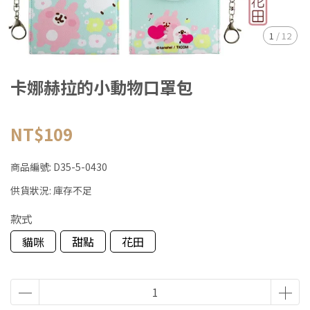
1
/
12
卡娜赫拉的小動物口罩包
NT$109
商品編號:
D35-5-0430
供貨狀況:
庫存不足
款式
貓咪
甜點
花田