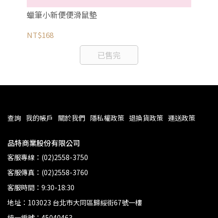
花
蠟筆小新便便滑鼠墊
《
愛
NT$168
NT
已售完
查詢
我的帳戶
關於我們
隱私權政策
退換貨政策
運送政策
品特商業股份有限公司
客服專線：(02)2558-3750
客服傳真：(02)2558-3760
客服時間：9:30-18:30
地址：103023 台北市大同區歸綏街67號一樓
統一編號：45040463