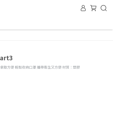
art3
潮 拿取方便 輕鬆收納口罩 攜帶衛生又方便 材質：塑膠