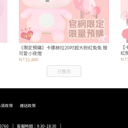
【
《限定預購》卡娜赫拉20吋超大粉紅兔兔 贈
紅
可愛小夜燈
NT
NT$1,600
已售完
換貨政策
運送政策
3760
客服時間：9:30-18:30