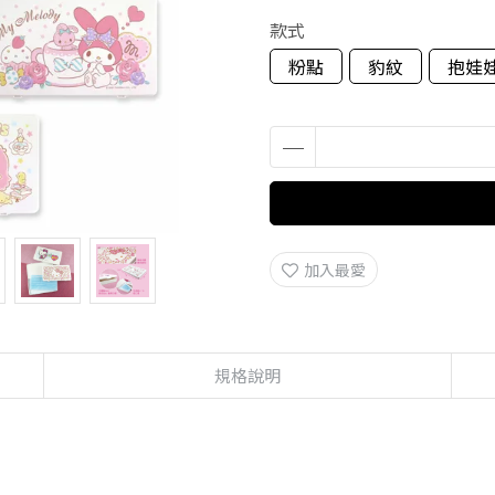
款式
粉點
豹紋
抱娃
加入最愛
規格說明