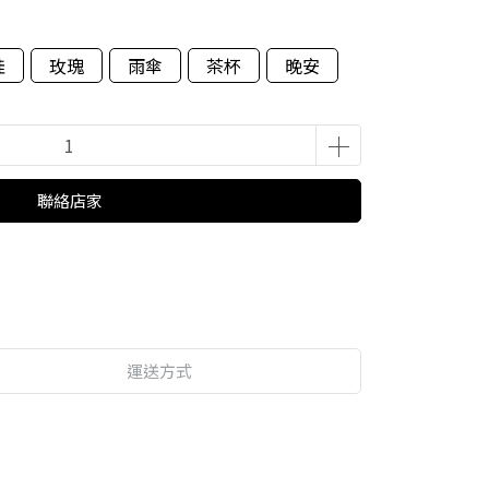
娃
玫瑰
雨傘
茶杯
晚安
聯絡店家
運送方式