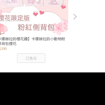
卡娜赫拉的櫻花趣】卡娜赫拉的小動物粉
【卡娜赫拉的櫻
側背包櫻花
花化粧箱
$390
NT$790
已售完