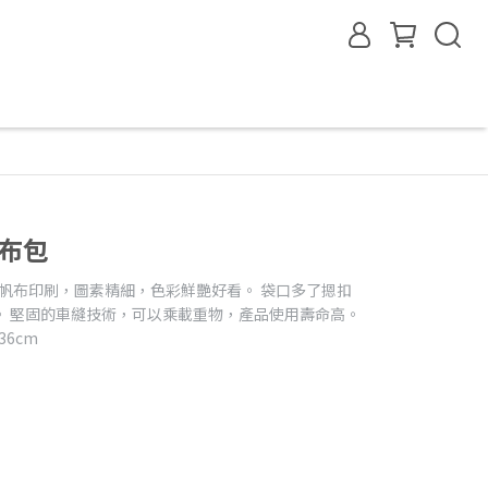
布包
的帆布印刷，圖素精細，色彩鮮艷好看。 袋口多了摁扣
。 堅固的車縫技術，可以乘載重物，產品使用壽命高。
36cm