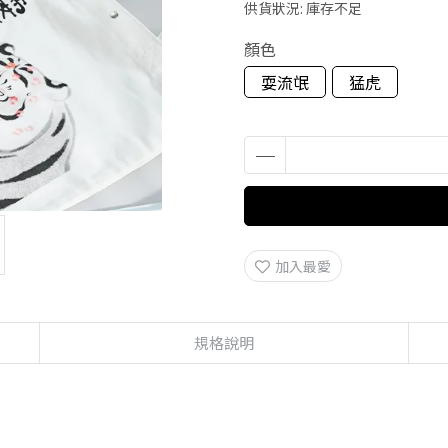
供貨狀況:
庫存不足
顏色
耍流氓
猛虎
加入最愛
規格說明