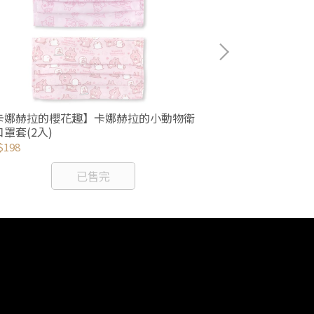
卡娜赫拉的櫻花趣】卡娜赫拉的小動物衛
【卡娜赫拉的櫻
罩套(2入)
花圓形流沙鏡
$198
NT$180
已售完