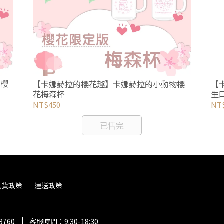
物櫻
【
【卡娜赫拉的櫻花趣】卡娜赫拉的小動物櫻
生口
花梅森杯
NT
NT$450
已售完
換貨政策
運送政策
3760
客服時間：9:30-18:30