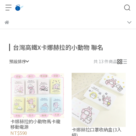
台灣高鐵X卡娜赫拉的小動物 聯名
預設排序
共 13 件商品
卡娜赫拉的小動物馬卡龍
移動電源
卡娜赫拉口罩收納盒(3入
NT$590
組)